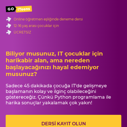
Online öğretmen eşliğinde deneme dersi
12-16 yaş arası çocuklar için
ÜCRETSIZ
Biliyor musunuz, IT çocuklar için
harika
bir alan, ama nereden
başlayacağınızı hayal edemiyor
musunuz?
Sadece 45 dakikada çocuğa IT'de gelişmeye
başlamanın kolay ve ilginç olabileceğini
göstereceğiz. Çünkü Python programlama ile
harika sonuçlar yakalamak çok yakın!
DERSİ KAYIT OLUN